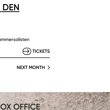
 DEN
ammersolisten
TICKETS
NEXT MONTH
OX OFFICE