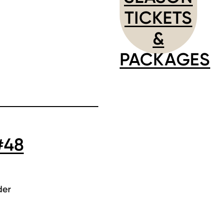
TICKETS
&
PACKAGES
#48
der