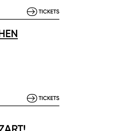
TICKETS
HEN
TICKETS
ZART!